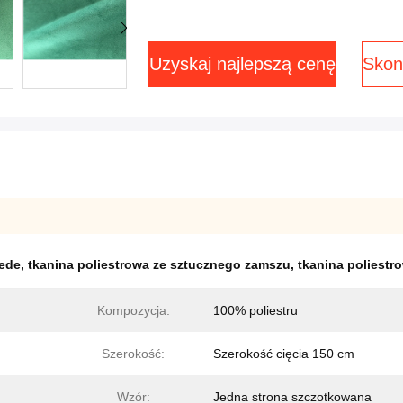
Uzyskaj najlepszą cenę
Skont
uede
,
tkanina poliestrowa ze sztucznego zamszu
,
tkanina poliest
Kompozycja:
100% poliestru
Szerokość:
Szerokość cięcia 150 cm
Wzór:
Jedna strona szczotkowana