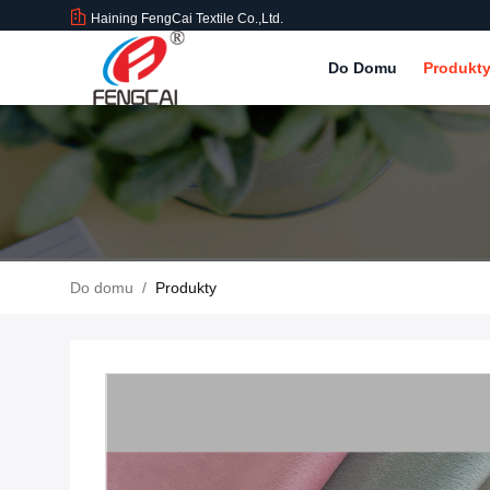
Haining FengCai Textile Co.,Ltd.
Do Domu
Produkt
Do domu
/
Produkty