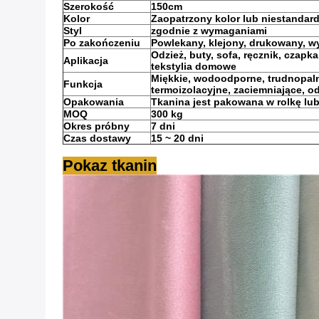
Szerokość
150cm
Kolor
Zaopatrzony kolor lub niestandar
Styl
zgodnie z wymaganiami
Po zakończeniu
Powlekany, klejony, drukowany, w
Odzież, buty, sofa, ręcznik, czap
Aplikacja
tekstylia domowe
Miękkie, wodoodporne, trudnopaln
Funkcja
termoizolacyjne, zaciemniające, o
Opakowania
Tkanina jest pakowana w rolkę l
MOQ
300 kg
Okres próbny
7 dni
Czas dostawy
15 ~ 20 dni
Pokaz tkanin