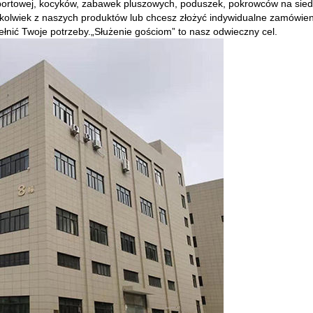
sportowej, kocyków, zabawek pluszowych, poduszek, pokrowców na siedz
rymkolwiek z naszych produktów lub chcesz złożyć indywidualne zamówien
ełnić Twoje potrzeby.„Służenie gościom” to nasz odwieczny cel.