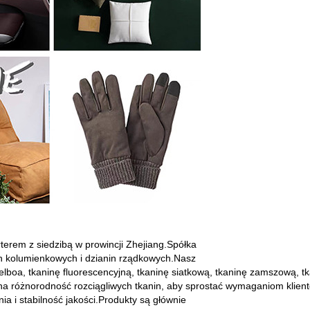
rterem z siedzibą w prowincji Zhejiang.Spółka
in kolumienkowych i dzianin rządkowych.Nasz
elboa, tkaninę fluorescencyjną, tkaninę siatkową, tkaninę zamszową, tka
u na różnorodność rozciągliwych tkanin, aby sprostać wymaganiom klien
ia i stabilność jakości.Produkty są głównie