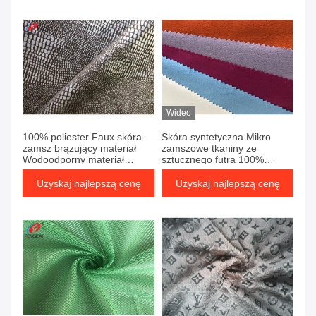
Wideo
100% poliester Faux skóra
Skóra syntetyczna Mikro
zamsz brązujący materiał
zamszowe tkaniny ze
Wodoodporny materiał
sztucznego futra 100%
tekstylny na sofę
dzianina poliestrowa
Uzyskaj najlepszą cenę
Uzyskaj najlepszą cenę