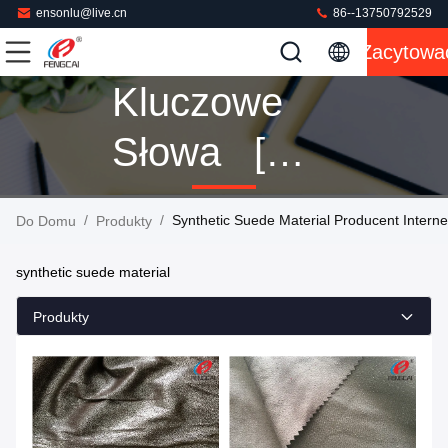
ensonlu@live.cn
86--13750792529
Zacytowa
Kluczowe
Słowa [
Synthetic
/
/
Synthetic Suede Material Producent Intern
Do Domu
Produkty
Suede
synthetic suede material
Material ]
Produkty
Mecz 9
Produkty