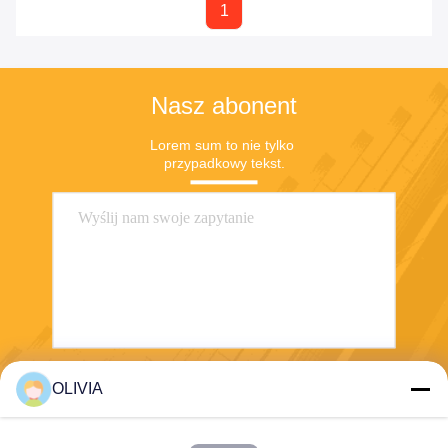
1
Nasz abonent
Lorem sum to nie tylko 
przypadkowy tekst.
OLIVIA
Wysłać