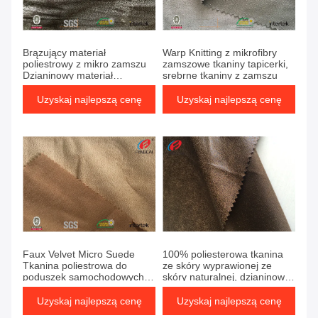
Brązujący materiał
Warp Knitting z mikrofibry
poliestrowy z mikro zamszu
zamszowe tkaniny tapicerki,
Dzianinowy materiał
srebrne tkaniny z zamszu
zamszowy typu High End
Uzyskaj najlepszą cenę
Uzyskaj najlepszą cenę
Faux Velvet Micro Suede
100% poliesterowa tkanina
Tkanina poliestrowa do
ze skóry wyprawionej ze
poduszek samochodowych
skóry naturalnej, dzianinowa
Poszewki na poduszki
tkanina z zamszu
Uzyskaj najlepszą cenę
Uzyskaj najlepszą cenę