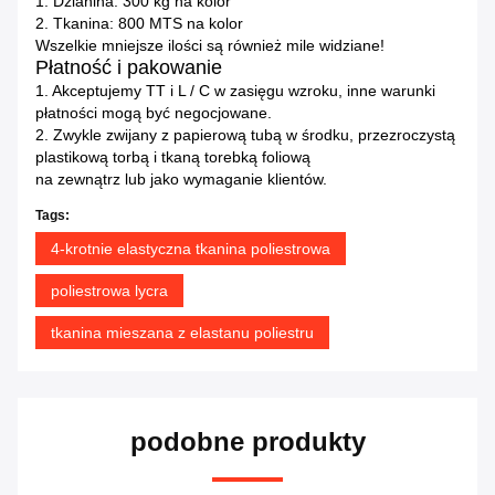
1. Dzianina: 300 kg na kolor
2. Tkanina: 800 MTS na kolor
Wszelkie mniejsze ilości są również mile widziane!
Płatność i pakowanie
1. Akceptujemy TT i L / C w zasięgu wzroku, inne warunki
płatności mogą być negocjowane.
2. Zwykle zwijany z papierową tubą w środku, przezroczystą
plastikową torbą i tkaną torebką foliową
na zewnątrz lub jako wymaganie klientów.
Tags:
4-krotnie elastyczna tkanina poliestrowa
poliestrowa lycra
tkanina mieszana z elastanu poliestru
podobne produkty