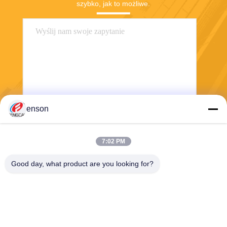
szybko, jak to możliwe.
enson
Wysłać
7:02 PM
Good day, what product are you looking for?
Haining FengCai Textile Co.,Ltd.
ensonlu@live.cn