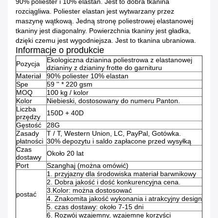
90% poliester i 10% elastan.
Jest to dobra tkanina
rozciągliwa. Poliester elastan jest wytwarzany przez
maszynę wątkową.
Jedną stronę poliestrowej elastanowej
tkaniny jest diagonalny.
Powierzchnia tkaniny jest gładka,
dzięki czemu jest wygodniejsza. Jest to tkanina ubraniowa.
Informacje o produkcie
Ekologiczna dzianina poliestrowa z elastanowej
Pozycja
dzianiny z dzianiny frotte do garnituru
Materiał
90% poliester 10% elastan
Spe
59 '' * 220 gsm
MOQ
100 kg / kolor
Kolor
Niebieski, dostosowany do numeru Panton.
Liczba
150D + 40D
przędzy
Gęstość
28G
Zasady
T / T, Western Union, LC, PayPal, Gotówka.
płatności
30% depozytu i saldo zapłacone przed wysyłką
Czas
Około 20 lat
dostawy
Port
Szanghaj (można omówić)
1. przyjazny dla środowiska materiał barwnikowy
2. Dobra jakość i dość konkurencyjna cena.
3.Kolor: można dostosować
postać
4. Znakomita jakość wykonania i atrakcyjny design
5. czas dostawy: około 7-15 dni
6. Rozwój wzajemny, wzajemne korzyści