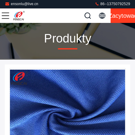
ensonlu@live.cn
86--13750792529
Zacytowa
Produkty