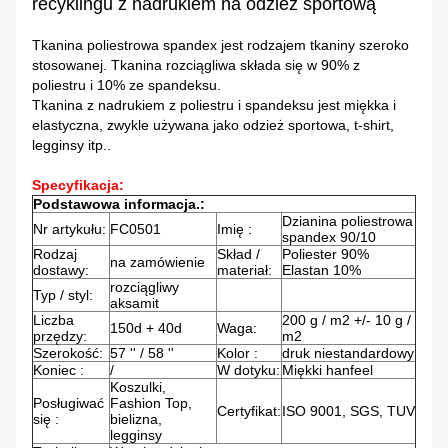
recyklingu z nadrukiem na odzież sportową
Tkanina poliestrowa spandex jest rodzajem tkaniny szeroko
stosowanej. Tkanina rozciągliwa składa się w 90% z
poliestru i 10% ze spandeksu.
Tkanina z nadrukiem z poliestru i spandeksu jest miękka i
elastyczna, zwykle używana jako odzież sportowa, t-shirt,
legginsy itp.
.
Specyfikacja:
Podstawowa informacja.:
Dzianina poliestrowa
Nr artykułu:
FC0501
Imię :
spandex 90/10
Rodzaj
Skład /
Poliester 90%
na zamówienie
dostawy:
materiał:
Elastan 10%
rozciągliwy
Typ / styl:
aksamit
Liczba
200 g / m2 +/- 10 g /
150d + 40d
Waga:
przędzy:
m2
Szerokość:
57 '' / 58 ''
Kolor :
druk niestandardowy
Koniec :
/
W dotyku:
Miękki hanfeel
Koszulki,
Posługiwać
Fashion Top,
Certyfikat:
ISO 9001, SGS, TUV
się :
bielizna,
legginsy