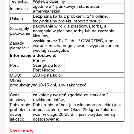
Technika:
Wątek z dzianiny
zgodnie z 4-punktowym standardem
Inspekcja:
amerykańskim;
Bezpłatna karta z próbkami, 24h online,
Usługa :
indywidualny projekt, raport z testu;
pakowanie w rolki z plastikową torbą, a
Szczegóły
następnie w plecioną torbę lub na życzenie
pakowania :
klientów;
zwykle przez T / T lub L / C WIDZIEĆ, inne
Zasady
warunki można negocjować z wyprzedzeniem
płatności :
według szczegółów;
Informacje o dostawie:
Port w
Port:
Szanghaju lub
Port Ningbo
MOQ:
100 kg na kolor
Okres
produkcyjny
W 10-15 dni, aby zakończyć
:
Czas
za kolejny tydzień zgodnie ze statkiem /
dostawy :
rozkładem lotów;
Pobieranie
Pobieranie próbek (dla własnego projektu) jest
próbek dla
dopuszczalne, min. Około 25 kg na kolor na
nowej
wzór w ciągu 20-25 dni, jeśli przędze nie są
jakości:
dostosowane;
Nasze atuty: