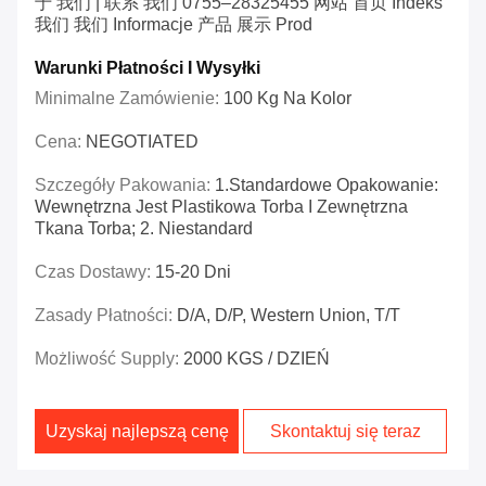
于 我们 | 联系 我们 0755–28325455 网站 首页 Indeks
我们 我们 Informacje 产品 展示 Prod
Warunki Płatności I Wysyłki
Minimalne Zamówienie:
100 Kg Na Kolor
Cena:
NEGOTIATED
Szczegóły Pakowania:
1.Standardowe Opakowanie:
Wewnętrzna Jest Plastikowa Torba I Zewnętrzna
Tkana Torba; 2. Niestandard
Czas Dostawy:
15-20 Dni
Zasady Płatności:
D/A, D/P, Western Union, T/T
Możliwość Supply:
2000 KGS / DZIEŃ
Uzyskaj najlepszą cenę
Skontaktuj się teraz