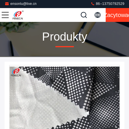
ensonlu@live.cn
86--13750792529
Zacytowa
Produkty