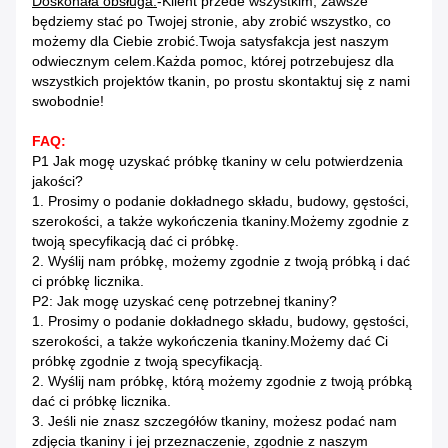
Doskonała obsługa.
-Klient przede wszystkim, zawsze
będziemy stać po Twojej stronie, aby zrobić wszystko, co
możemy dla Ciebie zrobić.Twoja satysfakcja jest naszym
odwiecznym celem.Każda pomoc, której potrzebujesz dla
wszystkich projektów tkanin, po prostu skontaktuj się z nami
swobodnie!
FAQ:
P1 Jak mogę uzyskać próbkę tkaniny w celu potwierdzenia
jakości?
1. Prosimy o podanie dokładnego składu, budowy, gęstości,
szerokości, a także wykończenia tkaniny.Możemy zgodnie z
twoją specyfikacją dać ci próbkę.
2. Wyślij nam próbkę, możemy zgodnie z twoją próbką i dać
ci próbkę licznika.
P2: Jak mogę uzyskać cenę potrzebnej tkaniny?
1. Prosimy o podanie dokładnego składu, budowy, gęstości,
szerokości, a także wykończenia tkaniny.Możemy dać Ci
próbkę zgodnie z twoją specyfikacją.
2. Wyślij nam próbkę, którą możemy zgodnie z twoją próbką
dać ci próbkę licznika.
3. Jeśli nie znasz szczegółów tkaniny, możesz podać nam
zdjęcia tkaniny i jej przeznaczenie, zgodnie z naszym