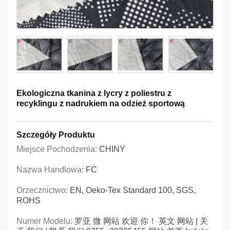
Ekologiczna tkanina z lycry z poliestru z
recyklingu z nadrukiem na odzież sportową
Szczegóły Produktu
Miejsce Pochodzenia:
CHINY
Nazwa Handlowa:
FC
Orzecznictwo:
EN, Oeko-Tex Standard 100, SGS,
ROHS
Numer Modelu:
罗亚 微 网站 欢迎 你！ 英文 网站 | 关