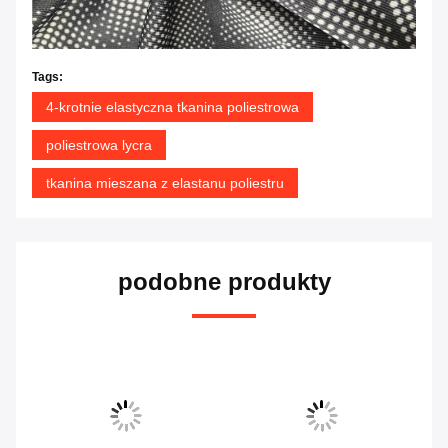
Tags:
4-krotnie elastyczna tkanina poliestrowa
poliestrowa lycra
tkanina mieszana z elastanu poliestru
podobne produkty