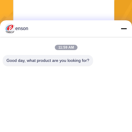
enson
Wysłać
11:59 AM
Good day, what product are you looking for?
Haining FengCai Textile Co.,Ltd.
ensonlu@live.cn
86--13750792529
budynek 8, droga qingchuan
nr 5, miasto xieqiao, haining,
zhejiang, chiny