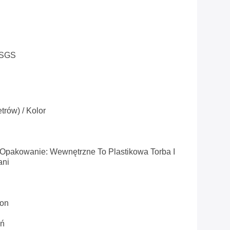
 SGS
trów) / Kolor
Opakowanie: Wewnętrzne To Plastikowa Torba I
ani
ion
eń