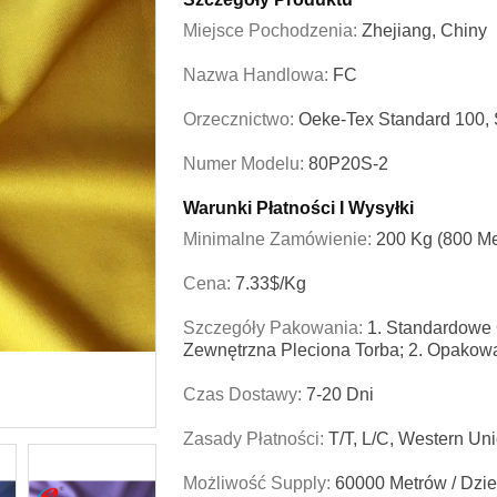
Miejsce Pochodzenia:
Zhejiang, Chiny
Nazwa Handlowa:
FC
Orzecznictwo:
Oeke-Tex Standard 100,
Numer Modelu:
80P20S-2
Warunki Płatności I Wysyłki
Minimalne Zamówienie:
200 Kg (800 Me
Cena:
7.33$/kg
Szczegóły Pakowania:
1. Standardowe 
Zewnętrzna Pleciona Torba; 2. Opakow
Czas Dostawy:
7-20 Dni
Zasady Płatności:
T/T, L/C, Western Un
Możliwość Supply:
60000 Metrów / Dzi