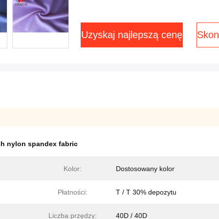
Uzyskaj najlepszą cenę
Skont
ch nylon spandex fabric
Kolor:
Dostosowany kolor
Płatności:
T / T 30% depozytu
Liczba przędzy:
40D / 40D