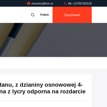
ensonlu@live.cn
86--13750792529
Zacytować
Polish
tanu, z dzianiny osnowowej 4-
ina z lycry odporna na rozdarcie