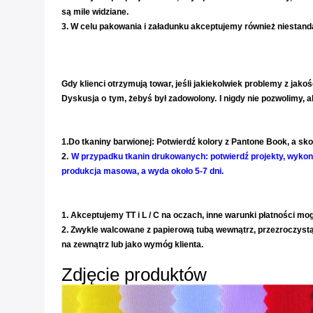
są mile widziane.
3. W celu pakowania i załadunku akceptujemy również niesta
Usługi po sprzedaży
Gdy klienci otrzymują towar, jeśli jakiekolwiek problemy z jakoś
Dyskusja o
tym, żebyś był zadowolony.
I nigdy nie pozwolimy, 
Spady okrążeń i Strick Offs
1.Do tkaniny barwionej: Potwierdź kolory z Pantone Book, a sk
2.
W przypadku tkanin drukowanych: potwierdź projekty, wykon
produkcja masowa, a wyda około 5-7 dni.
Minimalna ilość zamówienia (MO
Płatność i pakowanie
1. Akceptujemy TT i L / C na oczach, inne warunki płatności m
2. Zwykle walcowane z papierową tubą wewnątrz, przezroczystą 
na zewnątrz lub jako wymóg klienta.
Cieszę się z usług dla Ciebie
Zdjęcie produktów