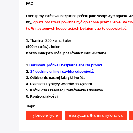
FAQ
Przykładowa reguła
Oferujemy Państwu bezpłatne próbki jako swoje wymagania.
Je
my,
opłata pocztowa powinna być opłacona przez Ciebie.
Po zł
ty.
W następnych kooperacjach będziemy za to odpowiadać.
1. Tkanina: 200 kg na kolor
(500 metrów) / kolor
Każda mniejsza ilość jest również mile widziana!
1
Darmowa próbka i bezpłatna analiza próbki.
2.
24 godziny online i szybka odpowiedź.
3. Odbierz do naszej fabryki i wróć.
4. Dziesiątki tysięcy wzorów do wyboru.
5. Krótki czas realizacji zamówienia i dostawa.
6. Kontrola jakości.
Tags:
nylonowa lycra
elastyczna tkanina nylonowa