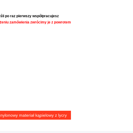
śli po raz pierwszy współpracujesz
ożeniu zamówienia zwrócimy je z powrotem
nylonowy materiał kąpielowy z lycry