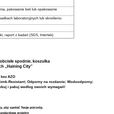
ia, pakowanie beli lub opakowanie
padkach laboratoryjnych lub skreśleniu
t, raport z badań (SGS, Intertek)
 obcisłe spodnie, koszulka
ch „Haining City”
, bez AZO
irnk-Resistant; Odporny na rozdarcie;
Wodoodporny;
ukuj i pakuj według swoich wymagań!
, aby spełnić Twoje potrzeby.
tandardowe projekty