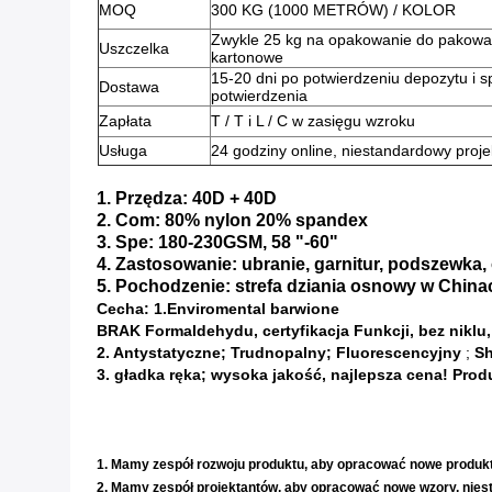
MOQ
300 KG (1000 METRÓW) / KOLOR
Zwykle 25 kg na opakowanie do pakowan
Uszczelka
kartonowe
15-20 dni
po potwierdzeniu depozytu i s
Dostawa
potwierdzenia
Zapłata
T / T i L / C w zasięgu wzroku
Usługa
24 godziny online, niestandardowy projek
1. Przędza: 40D + 40D
2. Com: 80% nylon 20% spandex
3. Spe: 180-230GSM, 58 "-60"
4. Zastosowanie: ubranie, garnitur, podszewka,
5. Pochodzenie: strefa dziania osnowy w China
Cecha: 1.Enviromental barwione
BRAK Formaldehydu, certyfikacja Funkcji, bez niklu
2. Antystatyczne;
Trudnopalny;
Fluorescencyjny
;
Sh
3. gładka ręka;
wysoka jakość, najlepsza cena!
Prod
Usługi podstawowe
1. Mamy zespół rozwoju produktu, aby opracować nowe produkty
2. Mamy zespół projektantów, aby opracować nowe wzory, nies