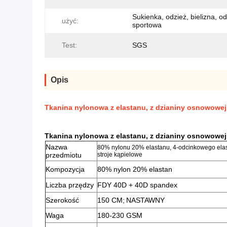
Sukienka, odzież, bielizna, o
użyć:
sportowa
Test:
SGS
Opis
Tkanina nylonowa z elastanu, z dzianiny osnowowej 4
Tkanina nylonowa z elastanu, z dzianiny osnowowej 4
Nazwa
80% nylonu 20% elastanu, 4-odcinkowego elas
przedmiotu
stroje kąpielowe
Kompozycja
80% nylon 20% elastan
Liczba przędzy
FDY 40D + 40D spandex
Szerokość
150 CM;
NASTAWNY
Waga
180-230 GSM