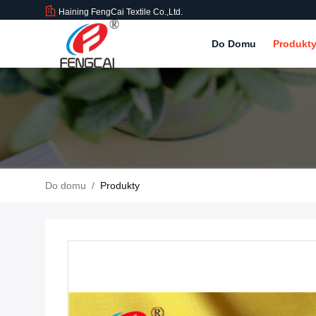
Haining FengCai Textile Co.,Ltd.
Do Domu
Produkt
Do domu
/
Produkty