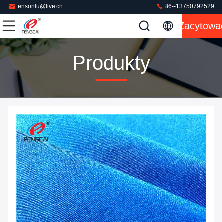
ensonlu@live.cn
86--13750792529
Zacytowa
Produkty