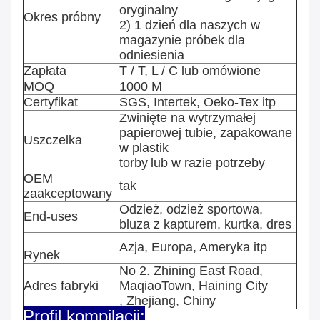
oryginalny
Okres próbny
2) 1 dzień dla naszych w
magazynie próbek dla
odniesienia
Zapłata
T / T, L / C lub omówione
MOQ
1000 M
Certyfikat
SGS, Intertek, Oeko-Tex itp
Zwinięte na wytrzymałej
papierowej tubie, zapakowane
Uszczelka
w plastik
torby
lub w razie potrzeby
OEM
tak
zaakceptowany
Odzież, odzież sportowa,
End-uses
bluza z kapturem, kurtka, dres
Azja, Europa, Ameryka itp
Rynek
No 2. Zhining East Road,
Adres fabryki
MaqiaoTown, Haining City
, Zhejiang, Chiny
Profil kompilacji: