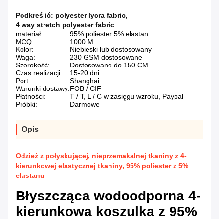
Podkreślić:
polyester lycra fabric
,
4 way stretch polyester fabric
materiał:
95% poliester 5% elastan
MCQ:
1000 M
Kolor:
Niebieski lub dostosowany
Waga:
230 GSM dostosowane
Szerokość:
Dostosowane do 150 CM
Czas realizacji:
15-20 dni
Port:
Shanghai
Warunki dostawy:
FOB / CIF
Płatności:
T / T, L / C w zasięgu wzroku, Paypal
Próbki:
Darmowe
Opis
Odzież z połyskującej, nieprzemakalnej tkaniny z 4-
kierunkowej elastycznej tkaniny, 95% poliester z 5%
elastanu
Błyszcząca wodoodporna 4-
kierunkowa koszulka z 95%