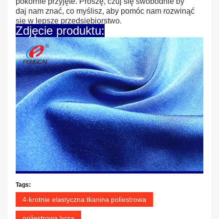
pokornie przyjęte.
Proszę, czuj się swobodnie by
daj nam znać, co
myślisz, aby pomóc nam rozwinąć
się w lepsze przedsiębiorstwo.
Zdjęcie produktu:
Tags:
4-krotnie elastyczna tkanina poliestrowa
poliestrowa lycra