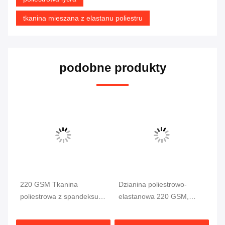
tkanina mieszana z elastanu poliestru
podobne produkty
220 GSM Tkanina
Dzianina poliestrowo-
Tk
poliestrowa z spandeksu
elastanowa 220 GSM,
sp
do strojów kąpielowych i
rozciągliwa w 4 kierunkach
4 
sportowych
58