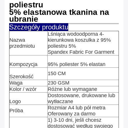
poliestru
5% elastanowa tkanina na
ubranie
Szczegóły produktu
Lśniąca wodoodporna 4-
Nazwa
kierunkowa koszulka z 95%
przedmiotu
poliestru 5%
Spandex Fabric For Garment
Kompozycja
95% poliester 5%
elastan
150 CM
Szerokość
Waga
230 GSM
Kolor / wzór
Różne lub wymagane
Dostosowane, drukowane lub
Logo
wytłaczane
Rozmiar A4 lub pół metra
Próba
Oferowany za darmo
1) 3-10 dni, jeśli chcesz
dostosować według swojego