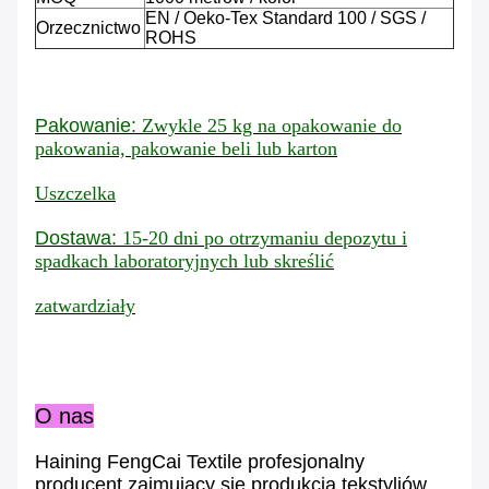
EN / Oeko-Tex Standard 100 / SGS /
Orzecznictwo
ROHS
Pakowanie:
Zwykle 25 kg na opakowanie do
pakowania, pakowanie beli lub karton
Uszczelka
Dostawa:
15-20 dni
po otrzymaniu depozytu i
spadkach laboratoryjnych lub skreślić
zatwardziały
O nas
Haining FengCai Textile profesjonalny
producent zajmujący się produkcją tekstyliów