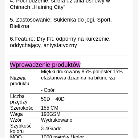
4. Pochodzenie: strefa dziania osnowy w
Chinach „Haining City”
5. Zastosowanie: Sukienka do jogi, Sport,
Bielizna
6.Feature: Dry Fit, odporny na kurczenie,
oddychający, antystatyczny
Wprowadzenie produktów
Miękki drukowany 85% poliester 15%
elastanowa dzianina na bikini, łza
Nazwa
produktu
- Opór
Liczba
50D + 40D
przędzy
Szerokość
155 CM
Waga
190GSM
Wzór
Wydrukowano
Szybkość
3-4Grade
koloru
MOQ
1000 metrów / kolor