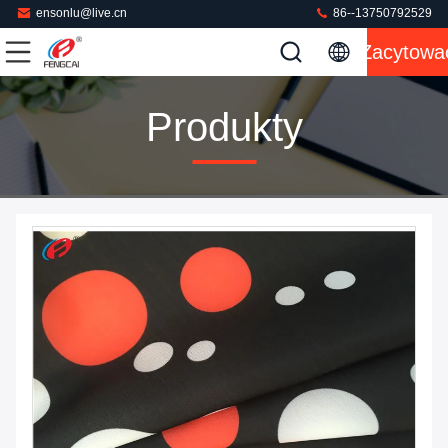
ensonlu@live.cn
86--13750792529
Zacytowa
Produkty