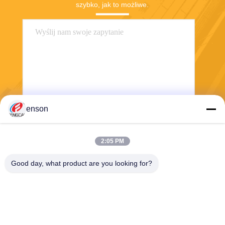
szybko, jak to możliwe.
enson
Wysłać
2:05 PM
Good day, what product are you looking for?
Haining FengCai Textile Co.,Ltd.
ensonlu@live.cn