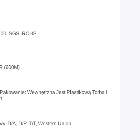
 100, SGS, ROHS
R (600M)
Pakowanie: Wewnętrzna Jest Plastikową Torbą I
d
wy, D/A, D/P, T/T, Western Union