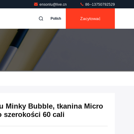
ensonlu@live.cn
86--13750792529
Zacytować
Polish
u Minky Bubble, tkanina Micro
o szerokości 60 cali