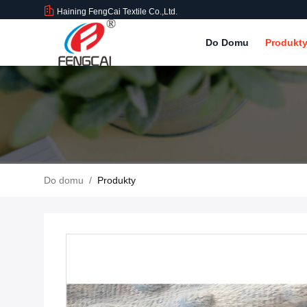
Haining FengCai Textile Co.,Ltd.
Do Domu
Produkt
Do domu
/
Produkty