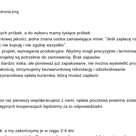
troniczną.
ch próbek, a do wyboru mamy tysiące próbek:
ntowej jakości, jedna znana osoba zamawiająca mówi: "Jeśli zapłacę ro
c nie kupuję i nie zgubię wszystko".
 projekt, wymagania produkcyjne. Abyśmy mogli precyzyjnie i terminowo 
 projekty są potrzebne do zamówienia, Brak zapasów.
t bardzo niska, ale ponieważ już zapakowane, nie można wyświetlić proj
z jakością, otrzymujemy bezwarunkową refundację i odszkodowanie.
zynarodowa opłata kurierska, którą musisz zapłacić.
 po raz pierwszy współpracujesz z nami, opłata pocztowa powinna zost
tępnych kooperacjach będziemy za to odpowiedzialni.
k, a my zakończymy je w ciągu 2-4 dni.