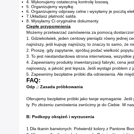
4. Wykonujemy ostateczną kontrolę losową.
5. Organizujemy wysyłkę.
6. Organizujemy odprawy celne i wysyłamy je pocztą elek
7.Układasz płatność salda.
8. Wysyłamy Ci oryginalne dokumenty.
Ciepłe przypomnienia
Możemy przetwarzać zamówienia za pomocą dostarczony
1. Gdziekolwiek, jeden centowy pieniądz równy jednej ce
najniższy, jeśli kupuję najniższy, to znaczy to samo, że ni
2. Proszę, gdy zapytanie, spróbuj podać wielkość popytu,
3. To jest niestandardowa strona internetowa, wszystkie
4. Zapewniamy produkty inwentaryzacji fabryki, cena jes
najnowszy, a jakość jest lepsza. Jeśli wystąpi problem 
5. Zapewnimy bezpłatne próbki dla odniesienia. Ale międ
FAQ:
Odp .: Zasada próbkowania
Oferujemy bezpłatne próbki jako twoje wymaganie.
Jeśli
ty.
Po złożeniu zamówienia zwrócimy je do Ciebie.
W nas
B: Podkopy okrążeń i wyrzucenia
1 Dla tkanin barwionych: Potwierdź kolory z Pantone Boo