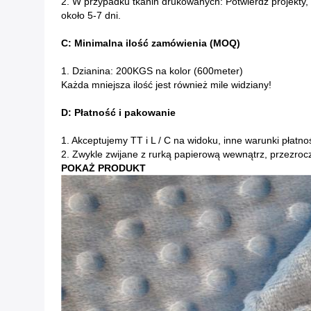
2. W przypadku tkanin drukowanych: Potwierdź projekty,
około 5-7 dni.
C: Minimalna ilość zamówienia (MOQ)
1. Dzianina: 200KGS na kolor (600meter)
Każda mniejsza ilość jest również mile widziany!
D: Płatność i pakowanie
1. Akceptujemy TT i L / C na widoku, inne warunki płat
2. Zwykle zwijane z rurką papierową wewnątrz, przezrocz
POKAŻ PRODUKT