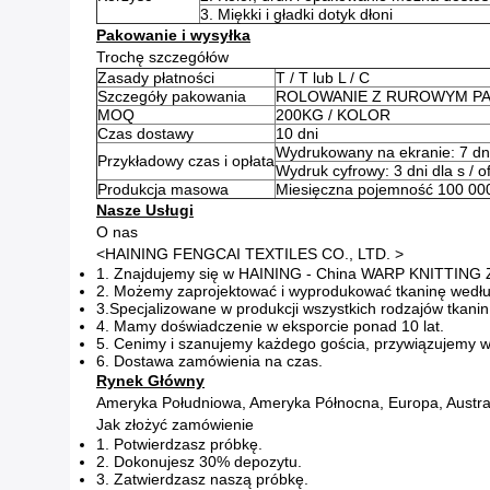
3. Miękki i gładki dotyk dłoni
Pakowanie i wysyłka
Trochę szczegółów
Zasady płatności
T / T lub L / C
Szczegóły pakowania
ROLOWANIE Z RUROWYM PA
MOQ
200KG / KOLOR
Czas dostawy
10 dni
Wydrukowany na ekranie: 7 dni-
Przykładowy czas i opłata
Wydruk cyfrowy: 3 dni dla s / of
Produkcja masowa
Miesięczna pojemność 100 00
Nasze Usługi
O nas
<HAINING FENGCAI TEXTILES CO., LTD. >
1. Znajdujemy się w HAINING - China WARP KNITTING
2. Możemy zaprojektować i wyprodukować tkaninę według
3.Specjalizowane w produkcji wszystkich rodzajów tkanin
4. Mamy doświadczenie w eksporcie ponad 10 lat.
5. Cenimy i szanujemy każdego gościa, przywiązujemy 
6. Dostawa zamówienia na czas.
Rynek Główny
Ameryka Południowa, Ameryka Północna, Europa, Austral
Jak złożyć zamówienie
1. Potwierdzasz próbkę.
2. Dokonujesz 30% depozytu.
3. Zatwierdzasz naszą próbkę.