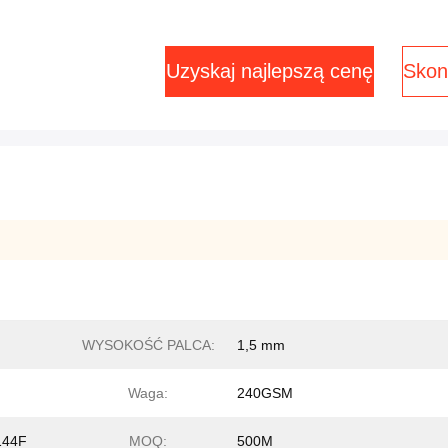
Uzyskaj najlepszą cenę
Skont
WYSOKOŚĆ PALCA:
1,5 mm
Waga:
240GSM
144F
MOQ:
500M