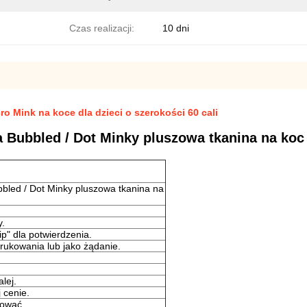
Czas realizacji:
10 dni
o Mink na koce dla dzieci o szerokości 60 cali
oa Bubbled / Dot Minky pluszowa tkanina na ko
bbled / Dot Minky pluszowa tkanina na
y.
p" dla potwierdzenia.
rukowania lub jako żądanie.
lej.
 cenie.
sować.