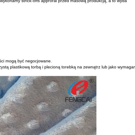
 wykonamy strick-offs approral przed masową produkcją, a to wyda
ności mogą być negocjowane.
ystą plastikową torbą i plecioną torebką na zewnątrz lub jako wymagani