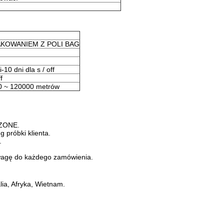
KOWANIEM Z POLI BAG
10 dni dla s / off
f
0 ~ 120000 metrów
 ZONE.
 próbki klienta.
.
wagę do każdego zamówienia.
ia, Afryka, Wietnam.