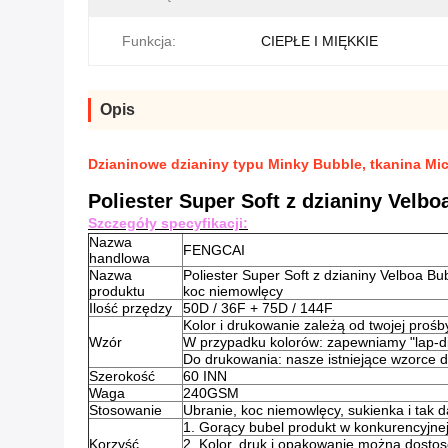
Funkcja:
CIEPŁE I MIĘKKIE
Opis
Dzianinowe dzianiny typu Minky Bubble, tkanina Micr
Poliester Super Soft z dzianiny Velb
Szczegóły specyfikacji:
Nazwa
FENGCAI
handlowa
Nazwa
Poliester Super Soft z dzianiny Velboa Bu
produktu
koc niemowlęcy
Ilość przędzy
50D / 36F + 75D / 144F
Kolor i drukowanie zależą od twojej prośb
Wzór
W przypadku kolorów: zapewniamy "lap-di
Do drukowania: nasze istniejące wzorce d
Szerokość
60 INN
Waga
240GSM
Stosowanie
Ubranie, koc niemowlęcy, sukienka i tak da
1. Gorący bubel produkt w konkurencyjnej
Korzyść
2. Kolor, druk i opakowanie można dosto