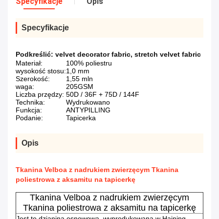
Specyfikacje
Opis
Specyfikacje
Podkreślić:
velvet decorator fabric
,
stretch velvet fabric
Materiał:
100% poliestru
wysokość stosu:
1,0 mm
Szerokość:
1,55 mln
waga:
205GSM
Liczba przędzy:
50D / 36F + 75D / 144F
Technika:
Wydrukowano
Funkcja:
ANTYPILLING
Podanie:
Tapicerka
Opis
Tkanina Velboa z nadrukiem zwierzęcym Tkanina
poliestrowa z aksamitu na tapicerkę
Tkanina Velboa z nadrukiem zwierzęcym
Tkanina poliestrowa z aksamitu na tapicerkę
Jest to dzianina osnowowa, wyprodukowana w Haining