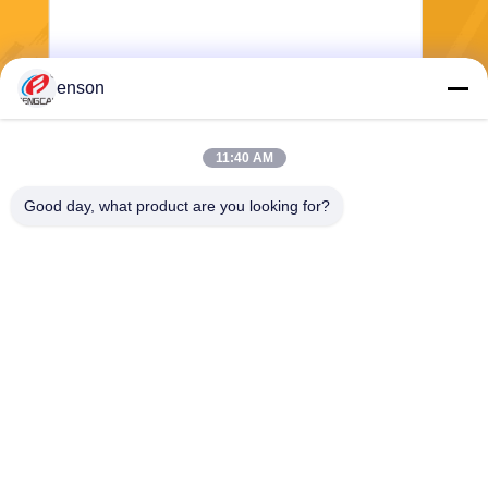
enson
Wysłać
11:40 AM
Good day, what product are you looking for?
Haining FengCai Textile Co.,Ltd.
ensonlu@live.cn
86--13750792529
budynek 8, droga qingchuan
nr 5, miasto xieqiao, haining,
zhejiang, chiny