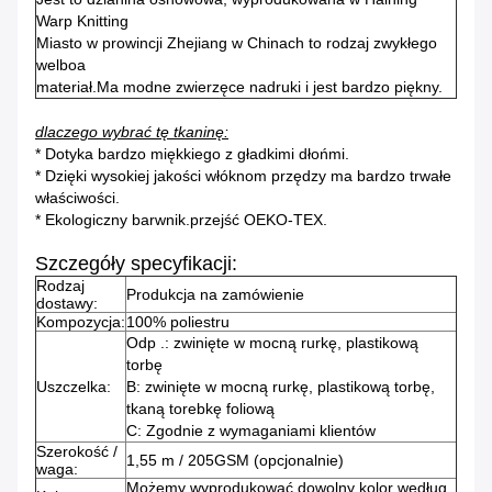
Warp Knitting
Miasto w prowincji Zhejiang w Chinach to rodzaj zwykłego
welboa
materiał.Ma modne zwierzęce nadruki i jest bardzo piękny.
dlaczego wybrać tę tkaninę:
* Dotyka bardzo miękkiego z gładkimi dłońmi.
* Dzięki wysokiej jakości włóknom przędzy ma bardzo trwałe
właściwości.
* Ekologiczny barwnik.przejść OEKO-TEX.
Szczegóły specyfikacji:
Rodzaj
Produkcja na zamówienie
dostawy:
Kompozycja:
100% poliestru
Odp .: zwinięte w mocną rurkę, plastikową
torbę
Uszczelka:
B: zwinięte w mocną rurkę, plastikową torbę,
tkaną torebkę foliową
C: Zgodnie z wymaganiami klientów
Szerokość /
1,55 m / 205GSM (opcjonalnie)
waga:
Możemy wyprodukować dowolny kolor według