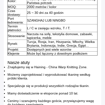
Kolor:
Państwa potrzeb
MOQ:
2000 metrów / kolor
Czas
25 ~ 30 dni za 40 godzin
dostawy:
Port
SZANGHAJ LUB NINGBO
ładowania:
Termin
L / C w zasięgu wzroku, T / T.
płatności:
Narzuta na sofę, tekstylia domowe, zabawki,
Stosowanie:
tapicerka, meble
Turcja, Rosja, Iran, Hiszpania, Włochy, Wielka
Rynek:
Brytania, Indonezja, Indie, Grecja, Egipt…
Projekt:
Dostępnych jest wiele wzorów
Klejenie
Może być łączony z dowolnym podłożem
Nasze atuty
Znajdujemy się w Haining - China Warp Knitting Zone.
Możemy zaprojektować i wyprodukować tkaninę według
próbki klienta.
Specjalizuje się w produkcji wszystkich rodzajów tkanin.
Mamy doświadczenie w eksporcie ponad 10 lat.
Cenimy i szanujemy każdego gościa, przywiązujemy wagę
do każdego zamówienia.