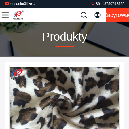
ensonlu@live.cn
86--13750792529
Zacytowa
Produkty