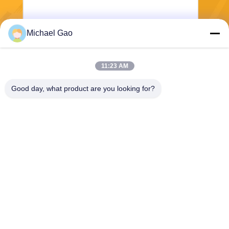
Michael Gao
Wysłać
11:23 AM
Good day, what product are you looking for?
Haining FengCai Textile Co.,Ltd.
ensonlu@live.cn
86--13750792529
budynek 8, droga qingchuan
nr 5, miasto xieqiao, haining,
zhejiang, chiny