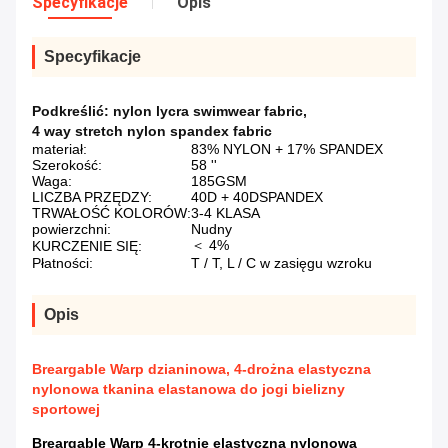
Specyfikacje
Opis
Specyfikacje
Podkreślić:
nylon lycra swimwear fabric
,
4 way stretch nylon spandex fabric
materiał:
83% NYLON + 17% SPANDEX
Szerokość:
58 ''
Waga:
185GSM
LICZBA PRZĘDZY:
40D + 40DSPANDEX
TRWAŁOŚĆ KOLORÓW:
3-4 KLASA
powierzchni:
Nudny
＜ 4%
KURCZENIE SIĘ:
Płatności:
T / T, L / C w zasięgu wzroku
Opis
Breargable Warp dzianinowa, 4-drożna elastyczna
nylonowa tkanina elastanowa do jogi bielizny
sportowej
Breargable Warp 4-krotnie elastyczna nylonowa