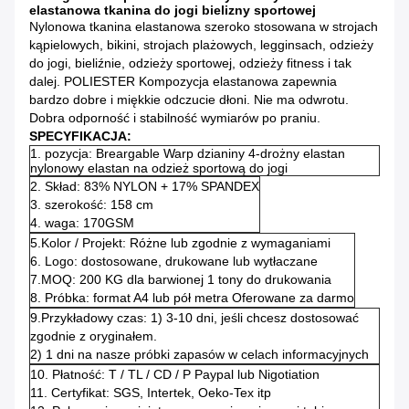
elastanowa tkanina do jogi bielizny sportowej
Nylonowa tkanina elastanowa szeroko stosowana w strojach
kąpielowych, bikini, strojach plażowych, legginsach, odzieży
do jogi, bieliźnie, odzieży sportowej, odzieży fitness i tak
dalej. POLIESTER Kompozycja elastanowa zapewnia
bardzo dobre i miękkie odczucie dłoni. Nie ma odwrotu.
Dobra odporność i stabilność wymiarów po praniu.
SPECYFIKACJA:
1. pozycja: Breargable Warp dzianiny 4-drożny elastan
nylonowy elastan na odzież sportową do jogi
2. Skład: 83% NYLON + 17% SPANDEX
3. szerokość: 158 cm
4. waga: 170GSM
5.Kolor / Projekt: Różne lub zgodnie z wymaganiami
6. Logo: dostosowane, drukowane lub wytłaczane
7.MOQ: 200 KG dla barwionej 1 tony do drukowania
8. Próbka: format A4 lub pół metra Oferowane za darmo
9.Przykładowy czas: 1) 3-10 dni, jeśli chcesz dostosować
zgodnie z oryginałem.
2) 1 dni na nasze próbki zapasów w celach informacyjnych
10. Płatność: T / TL / CD / P Paypal lub Nigotiation
11. Certyfikat: SGS, Intertek, Oeko-Tex itp