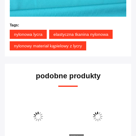
Tags:
nylonowa lycra
elastyczna tkanina nylonowa
nylonowy materiał kąpielowy z lycry
podobne produkty