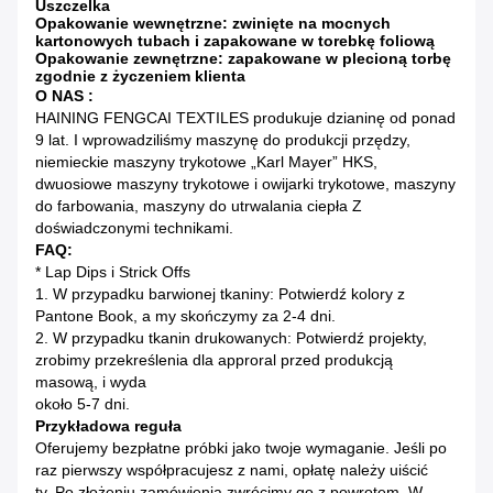
Uszczelka
Opakowanie wewnętrzne: zwinięte na mocnych
kartonowych tubach i zapakowane w torebkę foliową
Opakowanie zewnętrzne: zapakowane w plecioną torbę
zgodnie z życzeniem klienta
O NAS :
HAINING FENGCAI TEXTILES produkuje dzianinę od ponad
9 lat. I wprowadziliśmy maszynę do produkcji przędzy,
niemieckie maszyny trykotowe „Karl Mayer” HKS,
dwuosiowe maszyny trykotowe i owijarki trykotowe, maszyny
do farbowania, maszyny do utrwalania ciepła Z
doświadczonymi technikami.
FAQ:
* Lap Dips i Strick Offs
1. W przypadku barwionej tkaniny: Potwierdź kolory z
Pantone Book, a my skończymy za 2-4 dni.
2. W przypadku tkanin drukowanych: Potwierdź projekty,
zrobimy przekreślenia dla approral przed produkcją
masową, i wyda
około 5-7 dni.
Przykładowa reguła
Oferujemy bezpłatne próbki jako twoje wymaganie. Jeśli po
raz pierwszy współpracujesz z nami, opłatę należy uiścić
ty. Po złożeniu zamówienia zwrócimy go z powrotem. W