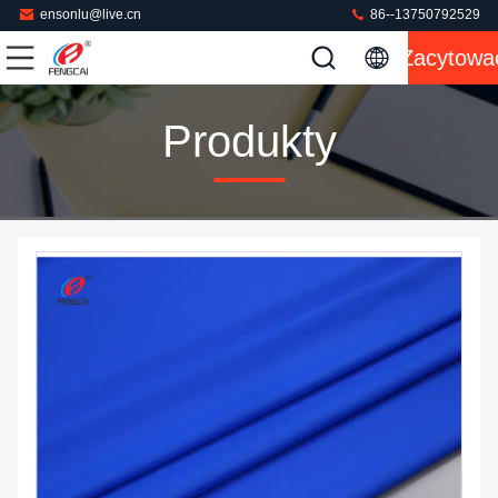
ensonlu@live.cn
86--13750792529
Zacytowa
Produkty