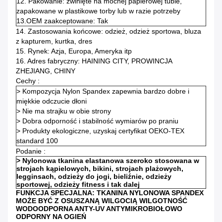
12. Pakowanie: zwinięte na mocnej papierowej tubie,
zapakowane w plastikowe torby lub w razie potrzeby
13.OEM zaakceptowane: Tak
14. Zastosowania końcowe: odzież, odzież sportowa, bluza
z kapturem, kurtka, dres
15. Rynek: Azja, Europa, Ameryka itp
16. Adres fabryczny: HAINING CITY, PROWINCJA
ZHEJIANG, CHINY
Cechy :
> Kompozycja Nylon Spandex zapewnia bardzo dobre i
miękkie odczucie dłoni
> Nie ma strajku w obie strony
> Dobra odporność i stabilność wymiarów po praniu
> Produkty ekologiczne, uzyskaj certyfikat OEKO-TEX
standard 100
Podanie :
> Nylonowa tkanina elastanowa szeroko stosowana w
strojach kąpielowych, bikini, strojach plażowych,
legginsach, odzieży do jogi, bieliźnie, odzieży
sportowej, odzieży fitness i tak dalej
FUNKCJA SPECJALNA:
TKANINA NYLONOWA SPANDEX
MOŻE BYĆ Z OSUSZANĄ WILGOCIĄ WILGOTNOŚĆ
WODOODPORNA ANTY-UV ANTYMIKROBIOŁOWO
ODPORNY NA OGIEŃ