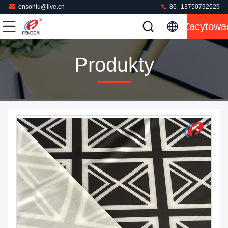
ensonlu@live.cn
86--13750792529
Zacytowa
Produkty