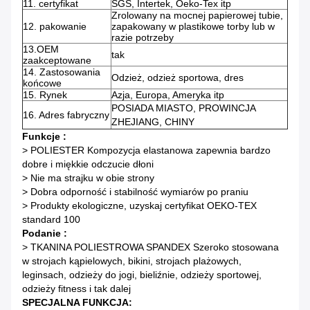
11. certyfikat
SGS, Intertek, Oeko-Tex itp
Zrolowany na mocnej papierowej tubie,
12. pakowanie
zapakowany w plastikowe torby lub w
razie potrzeby
13.OEM
tak
zaakceptowane
14. Zastosowania
Odzież, odzież sportowa, dres
końcowe
15. Rynek
Azja, Europa, Ameryka itp
POSIADA MIASTO, PROWINCJA
16. Adres fabryczny
ZHEJIANG, CHINY
Funkcje :
> POLIESTER Kompozycja elastanowa zapewnia bardzo
dobre i miękkie odczucie dłoni
> Nie ma strajku w obie strony
> Dobra odporność i stabilność wymiarów po praniu
> Produkty ekologiczne, uzyskaj certyfikat OEKO-TEX
standard 100
Podanie :
> TKANINA POLIESTROWA SPANDEX Szeroko stosowana
w strojach kąpielowych, bikini, strojach plażowych,
leginsach, odzieży do jogi, bieliźnie, odzieży sportowej,
odzieży fitness i tak dalej
SPECJALNA FUNKCJA: