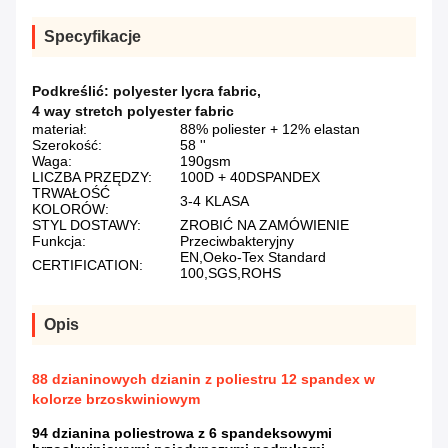
Specyfikacje
Podkreślić:
polyester lycra fabric
,
4 way stretch polyester fabric
materiał:
88% poliester + 12% elastan
Szerokość:
58 ''
Waga:
190gsm
LICZBA PRZĘDZY:
100D + 40DSPANDEX
TRWAŁOŚĆ
3-4 KLASA
KOLORÓW:
STYL DOSTAWY:
ZROBIĆ NA ZAMÓWIENIE
Funkcja:
Przeciwbakteryjny
EN,Oeko-Tex Standard
CERTIFICATION:
100,SGS,ROHS
Opis
88 dzianinowych dzianin z poliestru 12 spandex w
kolorze brzoskwiniowym
94 dzianina poliestrowa z 6 spandeksowymi