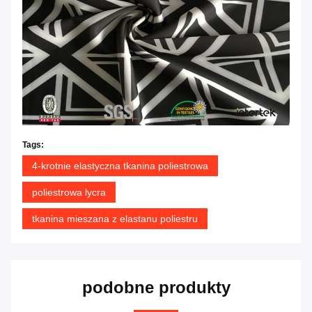
Tags:
4-krotnie elastyczna tkanina poliestrowa
poliestrowa lycra
tkanina mieszana z elastanu poliestru
podobne produkty