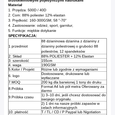
brzoskwiniowymi pojedynczymi nadrukami
Materiał
1. Przędza: 500D / 40D
2. Com: 88% poliester 12% elastan
3. Prędkość: 160-300GSM, 58 "-70"
4. Zastosowanie: odzież, sport, garnitur,
5.
Funkcje: miękkie dotykanie
SPECYFIKACJA:
88 dzianinowa dzianina z dzianiny z
1 przedmiot
dzianiny poliestrowej o grubości 88
poliestrów, 12 spandeksów
2. Skład
88% POLIESTER + 12% Elastan
3. szerokość
155cm
4. waga
190GSM
5.Kolor / Projekt
Różne lub zgodnie z wymaganiami
Dostosowane, drukowane lub
6. logo
wytłaczane
7.MOQ
200 kg dla barwionej 1 tony do druku
Format A4 lub pół metra Oferowany za
8.Próbka
darmo
1) 3–10 dni, jeśli chcesz dostosować do
9.Próbka czasu
swojego oryginału.
2) 1 dni na nasze próbki zapasów w
celach informacyjnych
10. płatność
T / TL / CD / P Paypal lub Nigotiation