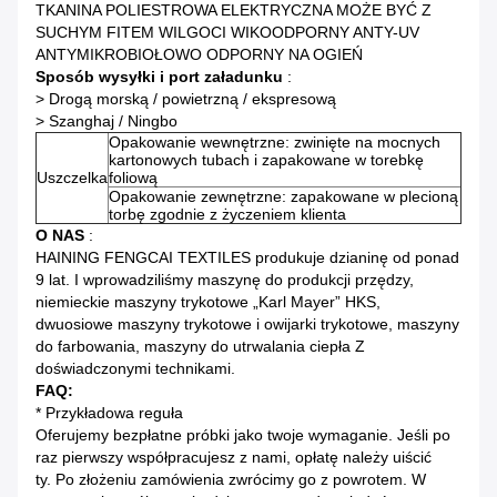
TKANINA POLIESTROWA ELEKTRYCZNA MOŻE BYĆ Z
SUCHYM FITEM WILGOCI WIKOODPORNY ANTY-UV
ANTYMIKROBIOŁOWO ODPORNY NA OGIEŃ
Sposób wysyłki i port załadunku
:
> Drogą morską / powietrzną / ekspresową
> Szanghaj / Ningbo
Opakowanie wewnętrzne: zwinięte na mocnych
kartonowych tubach i zapakowane w torebkę
Uszczelka
foliową
Opakowanie zewnętrzne: zapakowane w plecioną
torbę zgodnie z życzeniem klienta
O NAS
:
HAINING FENGCAI TEXTILES produkuje dzianinę od ponad
9 lat.
I wprowadziliśmy maszynę do produkcji przędzy,
niemieckie maszyny trykotowe „Karl Mayer” HKS,
dwuosiowe maszyny trykotowe i owijarki trykotowe, maszyny
do farbowania, maszyny do utrwalania ciepła Z
doświadczonymi technikami.
FAQ:
* Przykładowa reguła
Oferujemy bezpłatne próbki jako twoje wymaganie.
Jeśli po
raz pierwszy współpracujesz z nami, opłatę należy uiścić
ty.
Po złożeniu zamówienia zwrócimy go z powrotem.
W