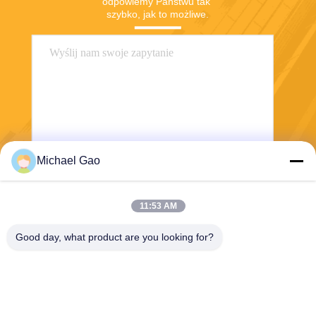
odpowiemy Państwu tak 
szybko, jak to możliwe.
Michael Gao
Wysłać
11:53 AM
Good day, what product are you looking for?
Haining FengCai Textile Co.,Ltd.
ensonlu@live.cn