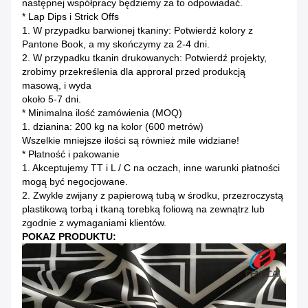
następnej współpracy będziemy za to odpowiadać.
* Lap Dips i Strick Offs
1. W przypadku barwionej tkaniny: Potwierdź kolory z
Pantone Book, a my skończymy za 2-4 dni.
2. W przypadku tkanin drukowanych: Potwierdź projekty,
zrobimy przekreślenia dla approral przed produkcją
masową, i wyda
około 5-7 dni.
* Minimalna ilość zamówienia (MOQ)
1. dzianina: 200 kg na kolor (600 metrów)
Wszelkie mniejsze ilości są również mile widziane!
* Płatność i pakowanie
1. Akceptujemy TT i L / C na oczach, inne warunki płatności
mogą być negocjowane.
2. Zwykle zwijany z papierową tubą w środku, przezroczystą
plastikową torbą i tkaną torebką foliową na zewnątrz lub
zgodnie z wymaganiami klientów.
POKAZ PRODUKTU: