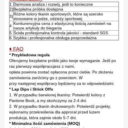
1
Darmowa analiza i rozwój, jeśli to konieczne
2)
Bezpłatna próbka dostępna
Różne kolory tkanin sportowych, które są szeroko
3)
stosowane w jodze, odzieży sportowej
Konkurencyjna cena z elastyczną ilością zamówień na
4
nasze artykuły do ​​biegania
5
Ścisła profesjonalna kontrola jakości - standard SGS
6
Szybka i profesjonalna obsługa posprzedażna
♦ FAQ
* Przykładowa reguła
Oferujemy bezpłatne próbki jako twoje wymaganie.
Jeśli po
raz pierwszy współpracujesz z nami,
opłata powinna zostać opłacona przez ciebie.
Po złożeniu
zamówienia zwrócimy go z powrotem.
W
przy następnej współpracy będziemy za to odpowiedzialni.
* Lap Dips i Strick Offs
1. W przypadku barwionej tkaniny: Potwierdź kolory z
Pantone Book, a my skończymy za 2-4 dni.
2. W przypadku tkanin drukowanych: Potwierdź projekty,
wykonamy przekreślenia dla approral przed luzem
produkcja, która zajmie około 5-7 dni.
* Minimalna ilość zamówienia (MOQ)