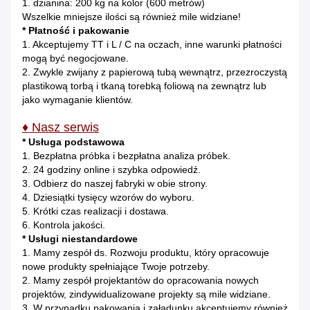
1. dzianina: 200 kg na kolor (600 metrów)
Wszelkie mniejsze ilości są również mile widziane!
* Płatność i pakowanie
1. Akceptujemy TT i L / C na oczach, inne warunki płatności
mogą być negocjowane.
2. Zwykle zwijany z papierową tubą wewnątrz, przezroczystą
plastikową torbą i tkaną torebką foliową na zewnątrz lub
jako wymaganie klientów.
♦ Nasz serwis
* Usługa podstawowa
1. Bezpłatna próbka i bezpłatna analiza próbek.
2. 24 godziny online i szybka odpowiedź.
3. Odbierz do naszej fabryki w obie strony.
4. Dziesiątki tysięcy wzorów do wyboru.
5. Krótki czas realizacji i dostawa.
6. Kontrola jakości.
* Usługi niestandardowe
1. Mamy zespół ds. Rozwoju produktu, który opracowuje
nowe produkty spełniające Twoje potrzeby.
2. Mamy zespół projektantów do opracowania nowych
projektów, zindywidualizowane projekty są
mile widziane.
3. W przypadku pakowania i załadunku akceptujemy również