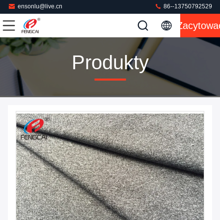
ensonlu@live.cn
86--13750792529
Zacytowa
Produkty