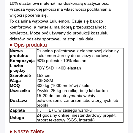
10% elastanowi materiał ma doskonałą elastyczność.
Przędza wysokiej jakości ma właściwości pochłaniania
wilgoci i pocenia się.
To dzianina wątkowa Lululemon.
Czuje się bardzo
komfortowo, a materiał ma dobrą przepuszczalność
powietrza. Może być używany do produkcji koszulek,
dżinsów, odzieży sportowej, rajstop i tak dalej.
♦ Opis produktu
Nazwa
Dzianina poliestrowa z elastanowej dzianiny
produktu
Lululemon Jersey do odzieży sportowej
Kompozycja
90% poliester 10% elastan
Liczba
FDY 54D + 40D elastan
przędzy
Szerokość
152 cm
Waga
235GSM
MOQ
300 kg (1000 metrów) / kolor
Uszczelka
Zwykle 25 kg na rolkę, belę lub karton
15-20 dni po otrzymaniu wpłaty i
Dostawa
potwierdzeniu zanurzeń laboratoryjnych lub
próbki
Zapłata
T / T i L / C w zasięgu wzroku
24 godziny online, niestandardowy projekt,
Usługa
raport tekstowy (SGS, Intertek)
♦ Nasze zalety