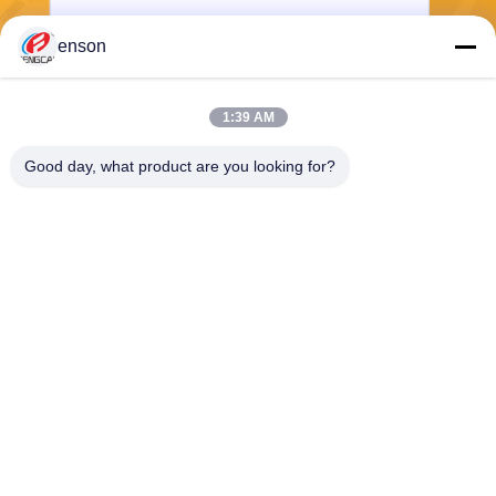
enson
Wysłać
1:39 AM
Good day, what product are you looking for?
Haining FengCai Textile Co.,Ltd.
ensonlu@live.cn
86--13750792529
budynek 8, droga qingchuan
nr 5, miasto xieqiao, haining,
zhejiang, chiny