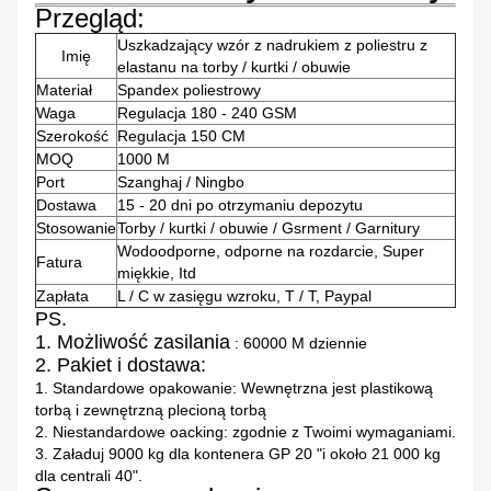
Przegląd:
Uszkadzający wzór z nadrukiem z poliestru z
Imię
elastanu na torby / kurtki / obuwie
Materiał
Spandex poliestrowy
Waga
Regulacja 180 - 240 GSM
Szerokość
Regulacja 150 CM
MOQ
1000 M
Port
Szanghaj / Ningbo
Dostawa
15 - 20 dni po otrzymaniu depozytu
Stosowanie
Torby / kurtki / obuwie / Gsrment / Garnitury
Wodoodporne, odporne na rozdarcie, Super
Fatura
miękkie, Itd
Zapłata
L / C w zasięgu wzroku, T / T, Paypal
PS.
1. Możliwość zasilania
: 60000 M dziennie
2. Pakiet i dostawa:
1. Standardowe opakowanie: Wewnętrzna jest plastikową
torbą i zewnętrzną plecioną torbą
2. Niestandardowe oacking: zgodnie z Twoimi wymaganiami.
3. Załaduj 9000 kg dla kontenera GP 20 "i około 21 000 kg
dla centrali 40".