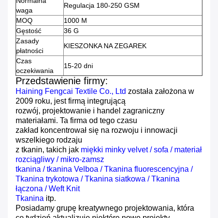
Normalna
Regulacja 180-250 GSM
waga
MOQ
1000 M
Gęstość
36 G
Zasady
KIESZONKA NA ZEGAREK
płatności
Czas
15-20 dni
oczekiwania
Przedstawienie firmy:
Haining Fengcai Textile Co., Ltd
została założona w
2009 roku, jest firmą integrującą
rozwój, projektowanie i handel zagraniczny
materiałami.
Ta firma od tego czasu
zakład koncentrował się na rozwoju i innowacji
wszelkiego rodzaju
z tkanin, takich jak
miękki minky velvet
/
sofa
/
materiał
rozciągliwy
/
mikro-zamsz
tkanina
/
tkanina Velboa
/
Tkanina fluorescencyjna
/
Tkanina trykotowa
/
Tkanina
siatkowa
/
Tkanina
łączona
/
Weft Knit
Tkanina
itp.
Posiadamy grupę kreatywnego projektowania, która
co tydzień aktualizuje niektóre nowe projekty