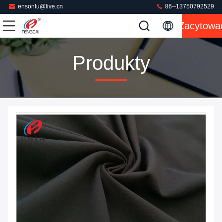
ensonlu@live.cn
86--13750792529
Zacytowa
Produkty