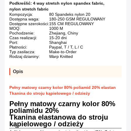
Podkreślić:
4 way stretch nylon spandex fabric
,
nylon stretch fabric
Kompozycja:
80 Spandeks nylon 20
Dostępna waga:
180-250 GSM REGULOWANY
Dostępne szerokości:
155 CM REGULOWANY
MOQ:
1000 M
Pochodzenie:
Zhejiang, Chiny
Czas realizacji:
15-20 dni
Port:
Shanghai
Płatności:
Paypal, T / T, L / C
Typ zasilacza:
Make-to-Order
Rodzaj dzianiny:
Warp Knitted
Opis
Pełny matowy czarny kolor 80% poliamid 20% elastan
Tkanina do stroju kąpielowego / odzieży
Pełny matowy czarny kolor 80%
poliamidu 20%
Tkanina elastanowa do stroju
kąpielowego / odzieży