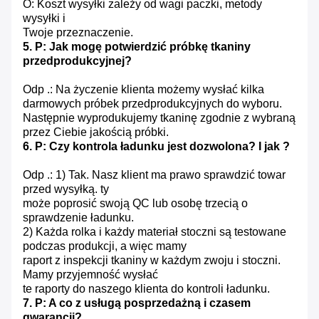
O: Koszt wysyłki zależy od wagi paczki, metody
wysyłki i
Twoje przeznaczenie.
5. P: Jak mogę potwierdzić próbkę tkaniny
przedprodukcyjnej?
Odp .: Na życzenie klienta możemy wysłać kilka
darmowych próbek przedprodukcyjnych do wyboru.
Następnie wyprodukujemy tkaninę zgodnie z wybraną
przez Ciebie jakością próbki.
6. P: Czy kontrola ładunku jest dozwolona?
I jak ?
Odp .: 1) Tak.
Nasz klient ma prawo sprawdzić towar
przed wysyłką.
ty
może poprosić swoją QC lub osobę trzecią o
sprawdzenie ładunku.
2) Każda rolka i każdy materiał stoczni są testowane
podczas produkcji, a więc mamy
raport z inspekcji tkaniny w każdym zwoju i stoczni.
Mamy przyjemność wysłać
te raporty do naszego klienta do kontroli ładunku.
7. P: A co z usługą posprzedażną i czasem
gwarancji?