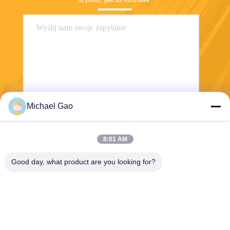
Michael Gao
Wysłać
8:01 AM
Good day, what product are you looking for?
Haining FengCai Textile Co.,Ltd.
ensonlu@live.cn