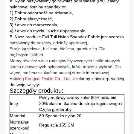
A. Nylon nazywaliśmy go również poliamidem (PA).
Zalety
nylonowej tkaniny spandex to:
1) Dobra odporność na ścieranie,
2) Dobra elastyczność,
3) Łatwe do marszczenia,
4) Łatwe do mycia i suche dopasowanie.
B. Nasz produkt: Full Tull Nylon Spandex Fabric jest szeroko
stosowany do
odzieży, odzieży sportowej,
Stroje kąpielowe,
bielizna, bielizna, garnitur itp. Dla
mężczyzn i kobiet.
Mamy również wiele rodzajów błyszczących i półmatowych
tkanin elastycznych nylonowych, które możesz wybrać.
Dla
więcej możesz
szukać na naszej stronie internetowej:
Haining Fengcai Textile Co., Ltd
.
czekamy z niecierpliwością
do twojej wizyty.
Szczegóły produktu:
Pełny matowy czarny kolor 80% poliamid
Imię
20% elastan tkanina do stroju kąpielowego /
Część garderoby
Materiał
80 Spandeks nylon 20
Normalna
Regulacja 155 CM
szerokość