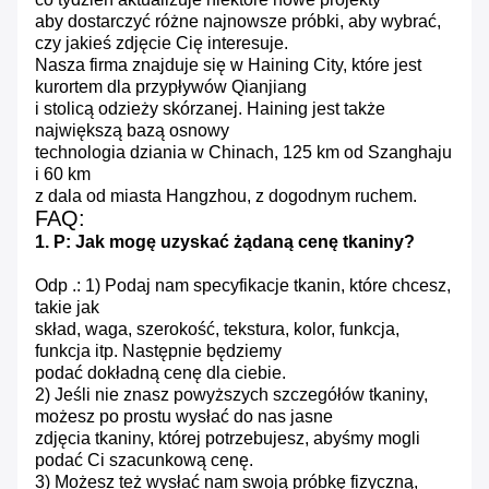
aby dostarczyć
różne najnowsze próbki, aby wybrać,
czy jakieś zdjęcie Cię interesuje.
Nasza firma znajduje się w Haining City, które jest
kurortem dla przypływów Qianjiang
i
stolicą odzieży skórzanej.
Haining jest także
największą bazą osnowy
technologia dziania
w Chinach, 125 km od Szanghaju
i 60 km
z dala od miasta Hangzhou,
z dogodnym ruchem.
FAQ:
1. P: Jak mogę uzyskać żądaną cenę tkaniny?
Odp .: 1) Podaj nam specyfikacje tkanin, które chcesz,
takie jak
skład, waga, szerokość, tekstura,
kolor, funkcja,
funkcja itp. Następnie będziemy
podać dokładną cenę dla ciebie.
2) Jeśli nie znasz powyższych szczegółów tkaniny,
możesz po prostu wysłać do nas jasne
zdjęcia tkaniny, której potrzebujesz, abyśmy mogli
podać Ci szacunkową cenę.
3) Możesz też wysłać nam swoją próbkę fizyczną,