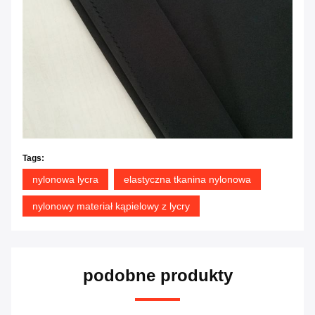
Tags:
nylonowa lycra
elastyczna tkanina nylonowa
nylonowy materiał kąpielowy z lycry
podobne produkty