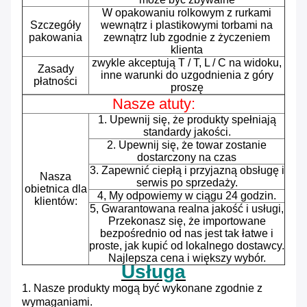
W opakowaniu rolkowym z rurkami
Szczegóły
wewnątrz i plastikowymi torbami na
pakowania
zewnątrz lub zgodnie z życzeniem
klienta
zwykle akceptują T / T, L / C na widoku,
Zasady
inne warunki do uzgodnienia z góry
płatności
proszę
Nasze atuty:
1. Upewnij się, że produkty spełniają
standardy jakości.
2. Upewnij się, że towar zostanie
dostarczony na czas
3. Zapewnić ciepłą i przyjazną obsługę i
Nasza
serwis po sprzedaży.
obietnica dla
4, My odpowiemy w ciągu 24 godzin.
klientów:
5, Gwarantowana realna jakość i usługi,
Przekonasz się, że importowane
bezpośrednio od nas jest tak łatwe i
proste, jak kupić od lokalnego dostawcy.
Najlepsza cena i większy wybór.
Usługa
1. Nasze produkty mogą być wykonane zgodnie z
wymaganiami.