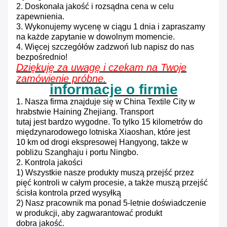
2. Doskonała jakość i rozsądna cena w celu
zapewnienia.
3. Wykonujemy wycenę w ciągu 1 dnia i zapraszamy
na każde zapytanie w dowolnym momencie.
4. Więcej szczegółów zadzwoń lub napisz do nas
bezpośrednio!
Dziękuję za uwagę i czekam na Twoje
zamówienie próbne.
informacje o firmie
1. Nasza firma znajduje się w China Textile City w
hrabstwie Haining Zhejiang.
Transport
tutaj jest bardzo wygodne.
To tylko 15 kilometrów do
międzynarodowego lotniska Xiaoshan, które jest
10 km od drogi ekspresowej Hangyong, także w
pobliżu Szanghaju i portu Ningbo.
2. Kontrola jakości
1) Wszystkie nasze produkty muszą przejść przez
pięć kontroli w całym procesie, a także muszą przejść
ścisła kontrola przed wysyłką
2) Nasz pracownik ma ponad 5-letnie doświadczenie
w produkcji, aby zagwarantować produkt
dobra jakość.