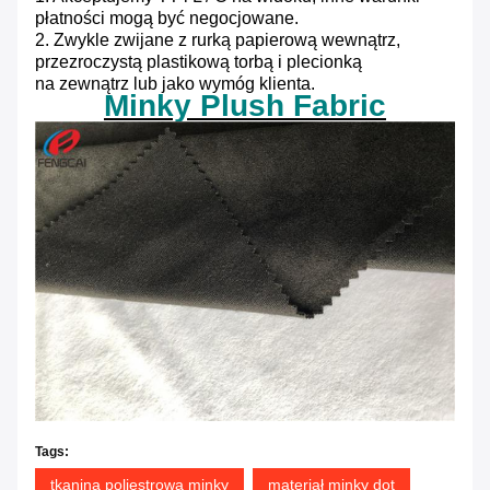
płatności mogą być negocjowane.
2. Zwykle zwijane z rurką papierową wewnątrz,
przezroczystą plastikową torbą i plecionką
na zewnątrz lub jako wymóg klienta.
Minky Plush Fabric
Tags:
tkanina poliestrowa minky
materiał minky dot