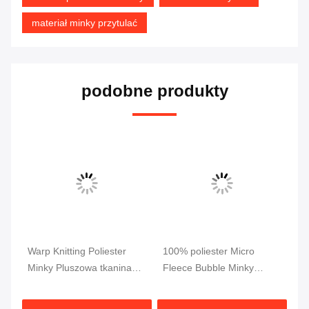
materiał minky przytulać
podobne produkty
Warp Knitting Poliester
100% poliester Micro
Su
owy
Minky Pluszowa tkanina
Fleece Bubble Minky
fu
ież
2.5mm Pile Super Soft
Pluszowa tkanina
fu
Certyfikat OEKO