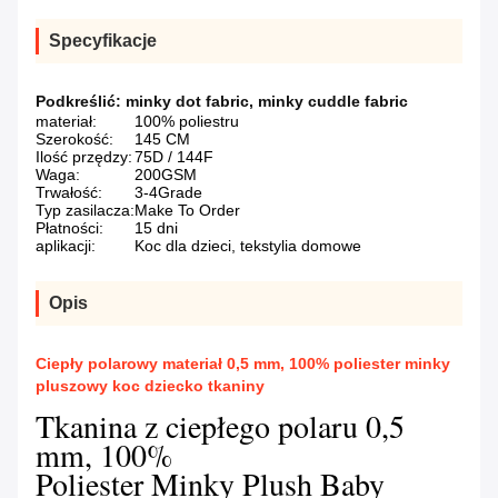
Specyfikacje
Podkreślić:
minky dot fabric
,
minky cuddle fabric
materiał:
100% poliestru
Szerokość:
145 CM
Ilość przędzy:
75D / 144F
Waga:
200GSM
Trwałość:
3-4Grade
Typ zasilacza:
Make To Order
Płatności:
15 dni
aplikacji:
Koc dla dzieci, tekstylia domowe
Opis
Ciepły polarowy materiał 0,5 mm, 100% poliester minky
pluszowy koc dziecko tkaniny
Tkanina z ciepłego polaru 0,5
mm, 100%
Poliester Minky Plush Baby