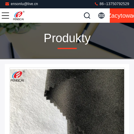
ensonlu@live.cn
86--13750792529
Zacytowa
Produkty