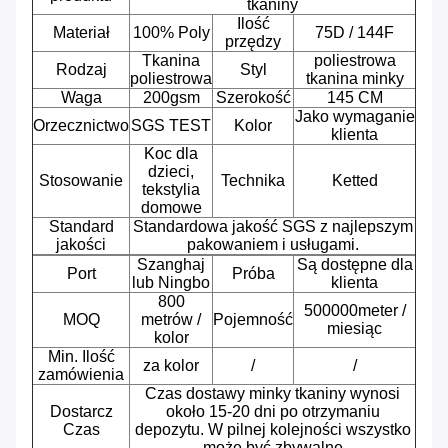
tkaniny
Ilość
Materiał
100% Poly
75D / 144F
przędzy
Tkanina
poliestrowa
Rodzaj
Styl
poliestrowa
tkanina minky
Waga
200gsm
Szerokość
145 CM
Jako wymaganie
Orzecznictwo
SGS TEST
Kolor
klienta
Koc dla
dzieci,
Stosowanie
Technika
Ketted
tekstylia
domowe
Standard
Standardowa jakość SGS z najlepszym
jakości
pakowaniem i usługami.
Szanghaj
Są dostępne dla
Port
Próba
lub Ningbo
klienta
800
500000meter /
MOQ
metrów /
Pojemność
miesiąc
kolor
Min.
Ilość
za kolor
/
/
zamówienia
Czas dostawy minky tkaniny wynosi
Dostarcz
około 15-20 dni po otrzymaniu
Czas
depozytu.
W pilnej kolejności wszystko
może być zbywalne